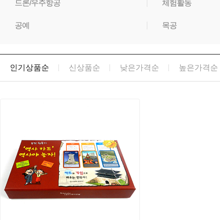
드론/우주항공
체험활동
공예
목공
인기상품순
신상품순
낮은가격순
높은가격순