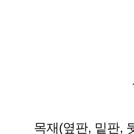
목재(옆판, 밑판, 뒷