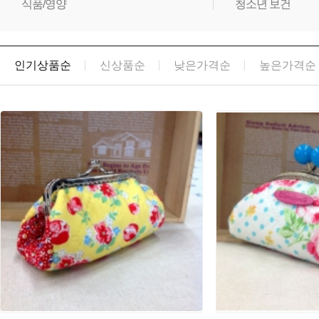
식품/영양
청소년 보건
인기상품순
신상품순
낮은가격순
높은가격순