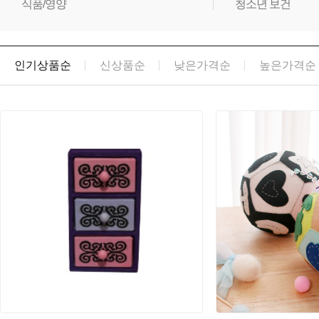
식품/영양
청소년 보건
인기상품순
신상품순
낮은가격순
높은가격순