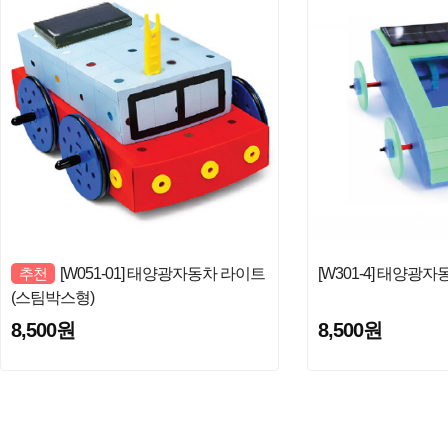
추천
[W051-01] 태양광자동차 라이트
[W301-4] 태양광
(스팀박스형)
8,500원
8,500원