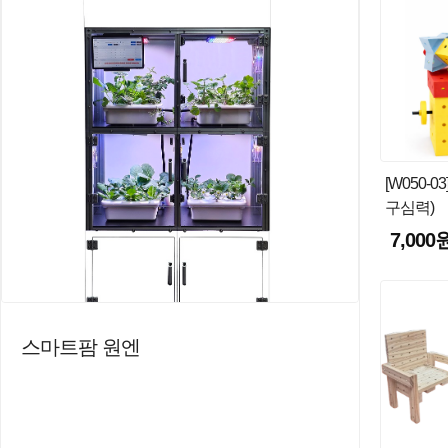
[W050-
구심력)
7,000
스마트팜 원엔