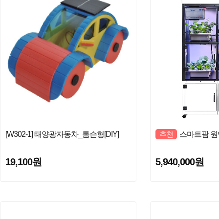
[W302-1] 태양광자동차_톰슨형[DIY]
추천
스마트팜 원
19,100원
5,940,000원