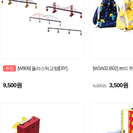
추천
[W909] 플라스틱교량[DIY]
[W3A02-B02] 쁘띠
9,500원
3,500원
6,300원